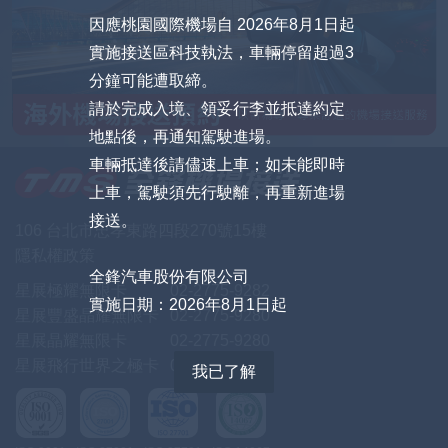
因應桃園國際機場自 2026年8月1日起
實施接送區科技執法，車輛停留超過3
分鐘可能遭取締。
請於完成入境、領妥行李並抵達約定
地點後，再通知駕駛進場。
車輛抵達後請儘速上車；如未能即時
上車，駕駛須先行駛離，再重新進場
接送。
106 台北市忠孝東路四段270號15樓
隱私權政策
全鋒汽車股份有限公司
星展極耀無限卡
02-2775-9282
實施日期：2026年8月1日起
星展豐盛晶耀無限卡
02-2775-9280
星展晶耀無限卡
02-2775-9280
星展飛行世界之極卡
02-2775-9281
我已了解