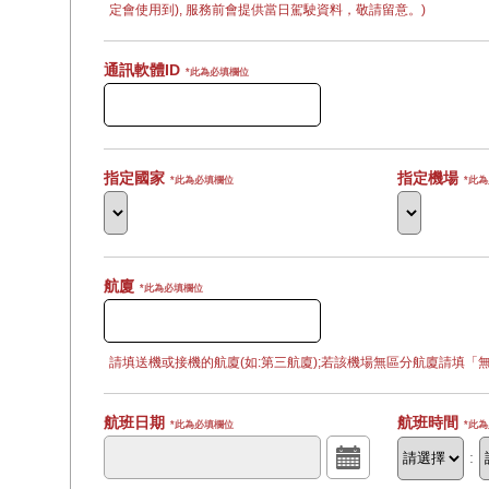
定會使用到), 服務前會提供當日駕駛資料，敬請留意。)
通訊軟體ID
*此為必填欄位
指定國家
指定機場
*此為必填欄位
*此
航廈
*此為必填欄位
請填送機或接機的航廈(如:第三航廈);若該機場無區分航廈請填「
航班日期
航班時間
*此為必填欄位
*此
: