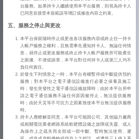
台服務。如果持卡人繼續使用本平台服務，則視為持卡人
已同意並接受本規範該等增訂或修改內容之約束。
五、服務之停止與更改
本平台保留隨時停止或更改各項服務內容或終止任一持卡
人帳戶服務之權利，且無需事先通知持卡人。無論任何情
形，就停止或更改服務或終止持卡人帳戶服務所可能產生
之困擾、不便或損害，本平台對任何持卡人或第三人均不
負任何責任。
於發生下列情形之一時，本平台有權暫停或中斷提供預約
服務；對本平台之電子通信設備進行必要之保養及施工
時；發生突發性之電子通信設備故障時；由於本平台所申
請之電子通信服務不論任何原因被停止，無法提供服務
時；由於天災等不可抗力之因素致使本平台無法提供服務
時。
持卡人應瞭解並同意，本平台可能因公司、其他協力廠商
或相關電信業者網路系統軟硬體設備之故障或失靈、或人
為操作上之疏失而全部或一部中斷、暫時無法使用、遲
延、或造成資料傳輸或儲存上之錯誤、或遭第三人侵入系