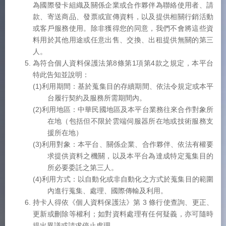
為國際發卡組織及關係企業或合作夥伴為聯絡使用者、請
款、寄送商品、發票或宣傳資料，以及提供相關行銷活動
或客戶服務使用。除非獲得您的同意，我們不會將這些資
料用於其他用途或任意出售、交換、出租提供無關的第三
人。
為符合個人資料保護法第8條第1項第4款之規定，本平台
特此告知並說明：
(1)利用期間：基於蒐集目的存續期間、依法令規定或本平
台履行契約及服務所需期間內。
(2)利用地區：中華民國地區及本平台業務往來合作對象所
在地（包括但不限於雲端伺服器所在地或技術服務支
援所在地）
(3)利用對象：本平台、關係企業、合作夥伴、依法有權要
求提供資料之機關，以及本平台為達成特定蒐集目的
所必要委託之第三人。
(4)利用方式：以自動化或非自動化之方式於蒐集目的範圍
內進行蒐集、處理、國際傳輸及利用。
持卡人得依《個人資料保護法》第 3 條行使查詢、更正、
更新或刪除等權利；如對資料處理有任何疑義，亦可隨時
提出異議或請求停止處理。